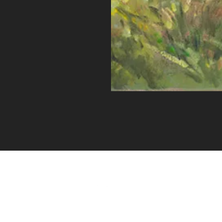
©2020 door Geerdink onderwijsadvies.